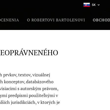
SK
OCENENIA
O ROBERTOVI BARTOLENOVI
OBCHOD
 NEOPRÁVNENÉHO
h prvkov, textov, vizuálnej
ych konceptov, databázového
visiacimi s autorským právom,
ymi predpismi použiteľnými v
ších jurisdikciách, v ktorých je