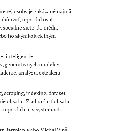
nenej osoby je zakázané najmä
odobňovať, reprodukovať,
sociálne siete, do médií,
alebo ho akýmkoľvek iným
j inteligencie,
v, generatívnych modelov,
ladenie, analýzu, extrakciu
, scraping, indexing, dataset
nie obsahu. Žiadna časť obsahu
bo reprodukciu v systémoch
 Bartolen alebo Michal Vinš.