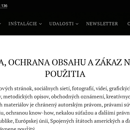
 136
INŠTALÁCIE
UDALOSTI
NEWSLETTER
A, OCHRANA OBSAHU A ZÁKAZ
POUŽITIA
ch stránok, sociálnych sietí, fotografií, videí, grafickýc
lov, metodických opisov, obchodných oznámení, kreatívn
ich materiálov je chránený autorským právom, právami sú
, ochranou know-how, nekalou súťažou a ďalšími právn
blike, Európskej únii, Spojených štátoch amerických a ďal
ávnene použitý.