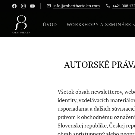
info@robertbartolen.com
+421 908 132
ÚVOD
WORKSHOPY A SEMINÁRE
AUTORSKÉ PRÁV
Všetok obsah newsletterov, webový
identity, vzdelávacích materiá
usporiadania a ďalších súvisiac
právom k obchodnému označeniu
Slovenskej republike, Českej repu
obsah sprístupnený alebo neopr