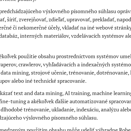
 predchádzajúceho výslovného písomného súhlasu opráv
ať, šíriť, zverejňovať, zdieľať, upravovať, prekladať, nap
čné či nekomerčné účely, vkladať na iné webové stránky, 
í, databáz, interných materiálov, vzdelávacích systémov 
kékoľvek použitie obsahu prostredníctvom systémov umele
aperov, crawlerov, vyhľadávacích a indexačných systémo
 data mining, strojové učenie, trénovanie, dotrénovanie, 
pov alebo iné technické spracovanie.
ázať text and data mining, AI training, machine learning
 fine-tuning a akékoľvek ďalšie automatizované spracova
i dlhodobé trénovanie, ukladanie, indexáciu, analýzu ale
ádzajúceho výslovného písomného súhlasu.
medzeným použitím obsahu môže udeliť výhradne Robert