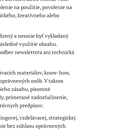
lenie na použitie, povolenie na
ického, kreatívneho alebo
dzený a nesmie byť vykladaný
ásledné využitie obsahu.
 odber newslettera ani technická
elávacích materiálov, know-how,
 oprávnených osôb. V takom
šieho zásahu, písomné
y, primerané zadosťučinenie,
rávnych predpisov.
ngovej, vzdelávacej, strategickej
nie bez súhlasu oprávnených