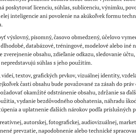
á poskytovať licenciu, súhlas, sublicenciu, výnimku, povo
ej inteligencie ani povolenie na akúkoľvek formu techn
.
byť výslovný, písomný, časovo obmedzený, účelovo vyme
, dlhodobé, databázové, tréningové, modelové alebo iné n
e zverejnenie obsahu, zdieľanie odkazu, sledovanie účtu,
nepredstavujú súhlas s jeho použitím.
videí, textov, grafických prvkov, vizuálnej identity, vzd
jkoľvek časti obsahu bude považované za zásah do práv
požadovať okamžité odstránenie obsahu, zdržanie sa ďal
oužitia, vydanie bezdôvodného obohatenia, náhradu škod
penia a uplatnenie ďalších nárokov podľa príslušných p
atívnej, autorskej, fotografickej, audiovizuálnej, marketi
vnené prevzatie, napodobnenie alebo technické spracova