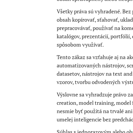
Všetky práva sú vyhradené. Bez
obsah kopírovať, sťahovať, uklad
prepracovávať, používať na komer
katalógov, prezentácií, portfóli
spôsobom využívať.
Tento zákaz sa vzťahuje aj na a
automatizovaných nástrojov, scr
datasetov, nástrojov na text and
vzorov, tvorbu odvodených výstu
Výslovne sa vyhradzuje právo zak
creation, model training, model
nesmie byť použitá na trvalé an
umelej inteligencie bez predch
Súhlas s jednorazovým alebo ob