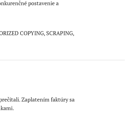
konkurenčné postavenie a
ORIZED COPYING, SCRAPING,
rečítali. Zaplatením faktúry sa
nkami.